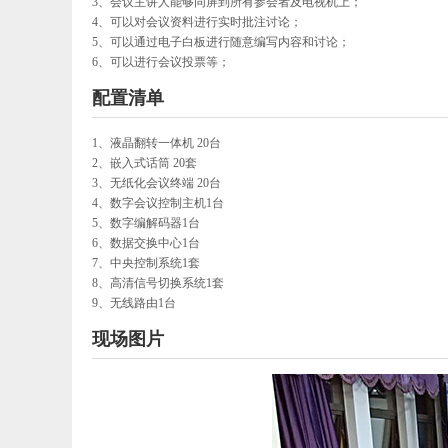
3、会议主讲人能够同屏到所有参会者及电视机上；
4、可以对会议资料进行实时批注讨论；
5、可以通过电子白板进行随意编写内容和讨论；
6、可以进行会议投票等；
配置清单
1、
液晶翻转
一体机
20
台
2、嵌入式话筒 20套
3、无纸化会议终端
20
台
4、数字会议控制主机1台
5、数字编解码器1台
6、数据交换中心1台
7、中央控制系统1套
8、高清信号切换系统1套
9、无线路由1台
现场图片